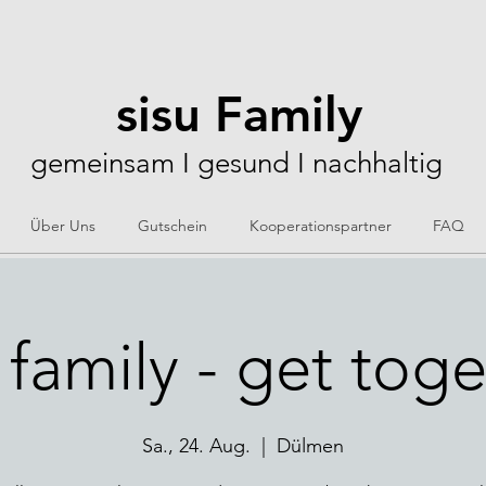
sisu Family
gemeinsam I gesund I nachhaltig
Über Uns
Gutschein
Kooperationspartner
FAQ
 family - get tog
Sa., 24. Aug.
  |  
Dülmen